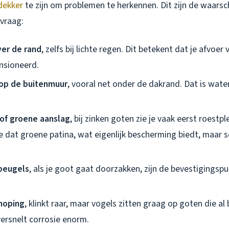
dekker
te zijn om problemen te herkennen. Dit zijn de waars
 vraag:
ver de rand
, zelfs bij lichte regen. Dit betekent dat je afvoer 
ensioneerd.
op de buitenmuur
, vooral net onder de dakrand. Dat is water
of groene aanslag
, bij zinken goten zie je vaak eerst roestp
 je dat groene patina, wat eigenlijk bescherming biedt, maar 
beugels
, als je goot gaat doorzakken, zijn de bevestigingsp
hoping
, klinkt raar, maar vogels zitten graag op goten die al
versnelt corrosie enorm.