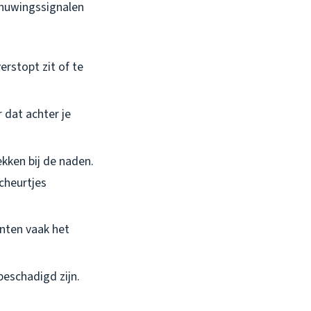
chuwingssignalen
verstopt zit of te
 dat achter je
lekken bij de naden.
scheurtjes
unten vaak het
 beschadigd zijn.