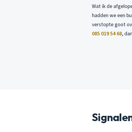
Wat ik de afgelop
hadden we een bui 
verstopte goot ov
085 019 54 68
, da
Signalen