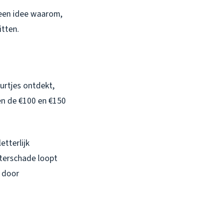
 Geen idee waarom,
itten.
eurtjes ontdekt,
en de €100 en €150
etterlijk
aterschade loopt
t door