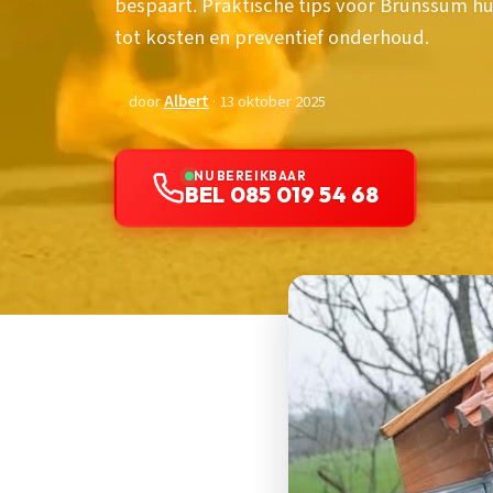
bespaart. Praktische tips voor Brunssum hu
tot kosten en preventief onderhoud.
door
Albert
· 13 oktober 2025
NU BEREIKBAAR
BEL 085 019 54 68