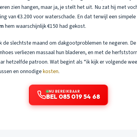
deren zien hangen, maar ja, je stelt het uit. Nu zat hij met vo
ing van €3.200 voor waterschade. En dat terwijl een simpele
um
hem waarschijnlijk €150 had gekost.
ijk de slechtste maand om dakgootproblemen te negeren. De
nhoes verliezen massaal hun bladeren, en met de herfststor
jaar hetzelfde patroon. Wat begint als “ik kijk er volgende we
lussen en onnodige
kosten
.
NU BEREIKBAAR
BEL 085 019 54 68