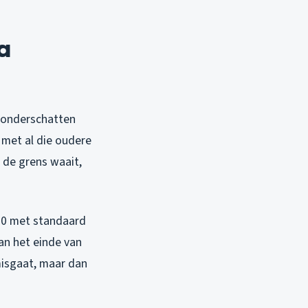
a
j onderschatten
 met al die oudere
 de grens waait,
’70 met standaard
aan het einde van
misgaat, maar dan