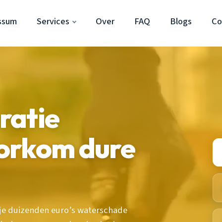
ssum
Services
Over
FAQ
Blogs
Co
ratie
orkom dure
je duizenden euro’s waterschade