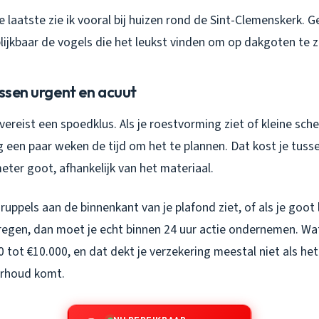
e laatste zie ik vooral bij huizen rond de Sint-Clemenskerk.
lijkbaar de vogels die het leukst vinden om op dakgoten te z
ussen urgent en acuut
vereist een spoedklus. Als je roestvorming ziet of kleine sch
g een paar weken de tijd om het te plannen. Dat kost je tuss
ter goot, afhankelijk van het materiaal.
uppels aan de binnenkant van je plafond ziet, of als je goot l
 regen, dan moet je echt binnen 24 uur actie ondernemen. W
0 tot €10.000, en dat dekt je verzekering meestal niet als he
erhoud komt.