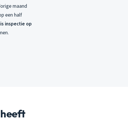
 Vorige maand
op een half
is inspectie op
nnen.
 heeft