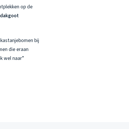
chtplekken op de
dakgoot
 kastanjebomen bij
men die eraan
ek wel naar”