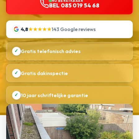
NU BEREIKBAAR
BEL 085 019 54 68
4,8
★★★★★
143 Google reviews
✓
Gratis telefonisch advies
✓
Gratis dakinspectie
✓
10 jaar schriftelijke garantie