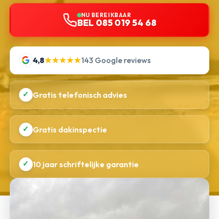
NU BEREIKBAAR
BEL 085 019 54 68
4,8
★★★★★
143 Google reviews
✓
Gratis telefonisch advies
✓
Gratis dakinspectie
✓
10 jaar schriftelijke garantie