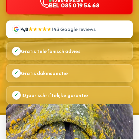
NU BEREIKBAAR
BEL 085 019 54 68
4,8
★★★★★
143 Google reviews
✓
Gratis telefonisch advies
✓
Gratis dakinspectie
✓
10 jaar schriftelijke garantie