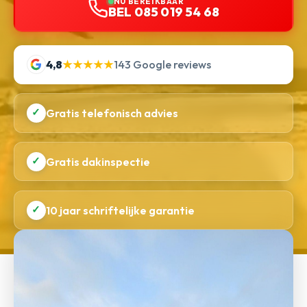
NU BEREIKBAAR
BEL 085 019 54 68
4,8
★★★★★
143 Google reviews
✓
Gratis telefonisch advies
✓
Gratis dakinspectie
✓
10 jaar schriftelijke garantie