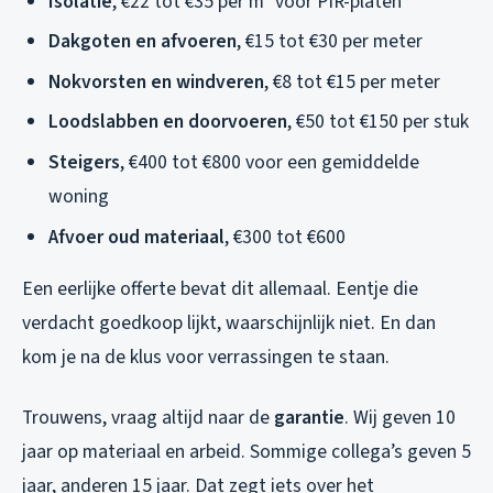
Isolatie
, €22 tot €35 per m² voor PIR-platen
Dakgoten en afvoeren
, €15 tot €30 per meter
Nokvorsten en windveren
, €8 tot €15 per meter
Loodslabben en doorvoeren
, €50 tot €150 per stuk
Steigers
, €400 tot €800 voor een gemiddelde
woning
Afvoer oud materiaal
, €300 tot €600
Een eerlijke offerte bevat dit allemaal. Eentje die
verdacht goedkoop lijkt, waarschijnlijk niet. En dan
kom je na de klus voor verrassingen te staan.
Trouwens, vraag altijd naar de
garantie
. Wij geven 10
jaar op materiaal en arbeid. Sommige collega’s geven 5
jaar, anderen 15 jaar. Dat zegt iets over het